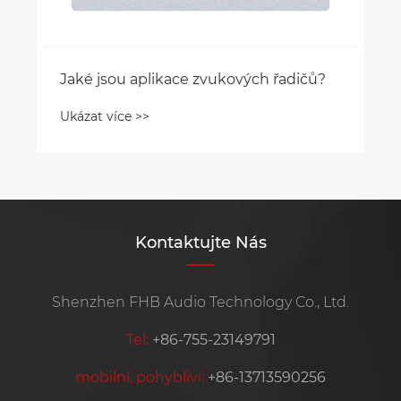
Jaké jsou aplikace zvukových řadičů?
Ukázat více >>
Kontaktujte Nás
Shenzhen FHB Audio Technology Co., Ltd.
Tel:
+86-755-23149791
mobilní, pohybliví:
+86-13713590256