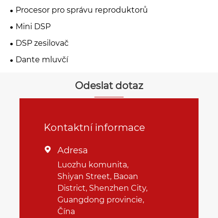
Procesor pro správu reproduktorů
Mini DSP
DSP zesilovač
Dante mluvčí
Odeslat dotaz
Kontaktní informace
Adresa

Luozhu komunita,
Shiyan Street, Baoan
District, Shenzhen City,
Guangdong provincie,
Čína