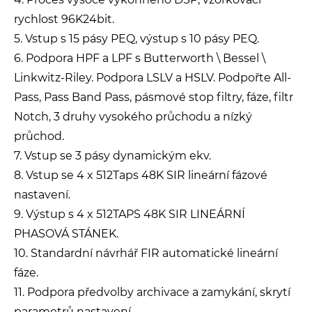
rychlost 96K24bit.
5. Vstup s 15 pásy PEQ, výstup s 10 pásy PEQ.
6. Podpora HPF a LPF s Butterworth \ Bessel \
Linkwitz-Riley. Podpora LSLV a HSLV. Podpořte All-
Pass, Pass Band Pass, pásmové stop filtry, fáze, filtr
Notch, 3 druhy vysokého průchodu a nízký
průchod.
7. Vstup se 3 pásy dynamickým ekv.
8. Vstup se 4 x 512Taps 48K SIR lineární fázové
nastavení.
9. Výstup s 4 x 512TAPS 48K SIR LINEÁRNÍ
PHASOVÁ STÁNEK.
10. Standardní návrhář FIR automatické lineární
fáze.
11. Podpora předvolby archivace a zamykání, skrytí
parametrů nastavení.