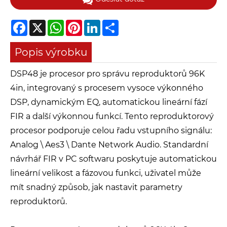
Facebook
X
WhatsApp
Pinterest
LinkedIn
Share
Popis výrobku
DSP48 je procesor pro správu reproduktorů 96K
4in, integrovaný s procesem vysoce výkonného
DSP, dynamickým EQ, automatickou lineární fází
FIR a další výkonnou funkcí. Tento reproduktorový
procesor podporuje celou řadu vstupního signálu:
Analog \ Aes3 \ Dante Network Audio. Standardní
návrhář FIR v PC softwaru poskytuje automatickou
lineární velikost a fázovou funkci, uživatel může
mít snadný způsob, jak nastavit parametry
reproduktorů.