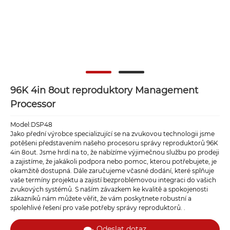
96K 4in 8out reproduktory Management
Processor
Model:DSP48
Jako přední výrobce specializující se na zvukovou technologii jsme
potěšeni představením našeho procesoru správy reproduktorů 96K
4in 8out. Jsme hrdí na to, že nabízíme výjimečnou službu po prodeji
a zajistíme, že jakákoli podpora nebo pomoc, kterou potřebujete, je
okamžitě dostupná. Dále zaručujeme včasné dodání, které splňuje
vaše termíny projektu a zajistí bezproblémovou integraci do vašich
zvukových systémů. S naším závazkem ke kvalitě a spokojenosti
zákazníků nám můžete věřit, že vám poskytnete robustní a
spolehlivé řešení pro vaše potřeby správy reproduktorů. .
Odeslat dotaz