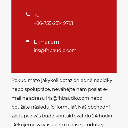
Tel

+86-755-23149791
E-mailem

iris@fhbaudio.com
Pokud máte jakýkoli dotaz ohledně nabídky
nebo spolupráce, neváhejte nám poslat e-
mail na adresu Iris@fhbaudio.com nebo
použijte následující formulář. Náš obchodní
zástupce vás bude kontaktovat do 24 hodin.
Děkujeme za váš zájem o naše produkty.