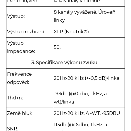
Dante in/ven
4*4 Kanály volitelné
8 kanály vyvážené. Úroveň
Výstup:
linky
Výstup rozhraní:
XLR (Neutrik®)
Výstup
50.
impedance:
3. Specifikace výkonu zvuku
Frekvence
20Hz-20 kHz (+-0,5 dB)/linka
odpověď:
-93db (@0dbu, 1 kHz, a-
Thd+n:
wt)/linka
Země hluk:
20Hz-20 kHz, A -WT, -93DBU
113db (@16dbu, 1 kHz, a-
SNR: