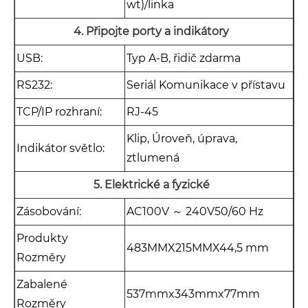
wt)/linka
4. Připojte porty a indikátory
USB:
Typ A-B, řidič zdarma
RS232:
Seriál Komunikace v přístavu
TCP/IP rozhraní:
RJ-45
Klip, Úroveň, úprava,
Indikátor světlo:
ztlumená
5. Elektrické a fyzické
Zásobování:
AC100V ～ 240V
50/60 Hz
Produkty
483MMX215MMX44,5 mm
Rozměry
Zabalené
537mmx343mmx77mm
Rozměry