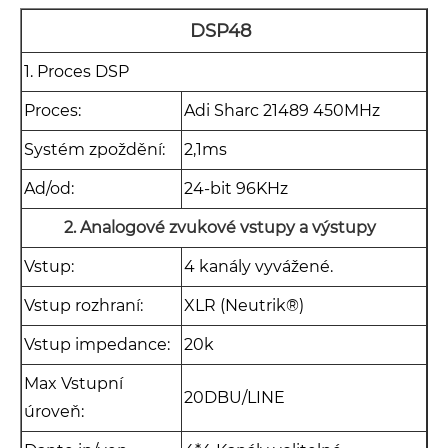
DSP48
1. Proces DSP
Proces:
Adi Sharc 21489 450MHz
Systém zpoždění:
2,1ms
Ad/od:
24-bit 96KHz
2. Analogové zvukové vstupy a výstupy
Vstup:
4 kanály vyvážené.
Vstup rozhraní:
XLR (Neutrik®)
Vstup impedance:
20k
Max Vstupní
20DBU/LINE
úroveň: